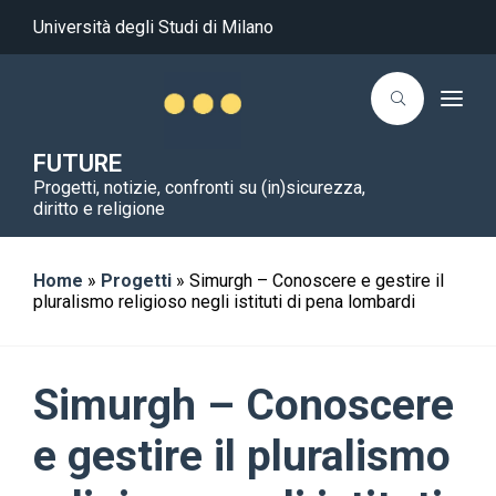
Università degli Studi di Milano
T
o
g
g
FUTURE
l
Progetti, notizie, confronti su (in)sicurezza,
e
n
diritto e religione
a
v
i
g
Home
»
Progetti
»
Simurgh – Conoscere e gestire il
a
pluralismo religioso negli istituti di pena lombardi
t
i
o
n
Simurgh – Conoscere
e gestire il pluralismo