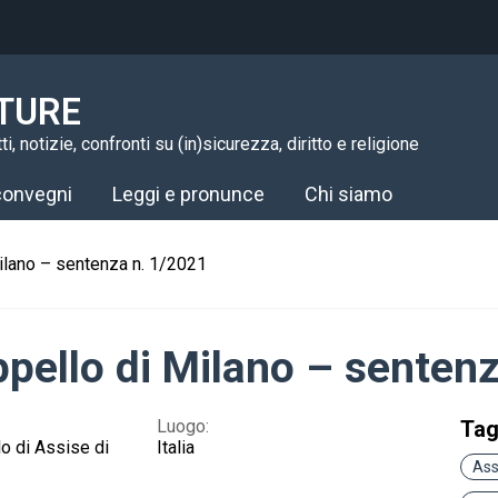
TURE
i, notizie, confronti su (in)sicurezza, diritto e religione
 convegni
Leggi e pronunce
Chi siamo
Milano – sentenza n. 1/2021
ppello di Milano – senten
Luogo:
Ta
lo di Assise di
Italia
Ass