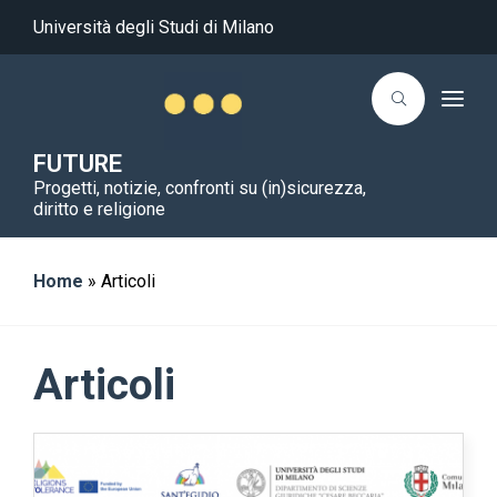
Università degli Studi di Milano
T
o
g
g
FUTURE
l
Progetti, notizie, confronti su (in)sicurezza,
e
n
diritto e religione
a
v
i
g
Home
»
Articoli
a
t
i
o
n
Articoli